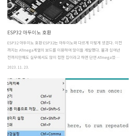
ESP32 아두이노 호환
ESP32 아두이노 호환 ESP32는 아두이노와 다르게 이렇게 생겼다. 이전
까지는 ATmega계열의 보드를 이용하여 많이들 개발했다. 불과 십여년
전까지만해도 실무에서도 많이 접한 칩이라고 하면 단연 ATmega였으
나, 최근 인공지능이라는 단어가 생기면서 빅데이터라는 새로운 개념이
2023. 11. 23.
생겨나고 빅데이터를 갖추기위해 RAW데이터를 수집할 방색을 고심한
끝에 센싱기술이 대두되고, 센싱한 데이터를 서버에 전달해주기 위한
IoT기술이 탄생하게 되었다. 위 ESP32는 ATmega보다 빠르고 Wifi와
BLE가 칩하나에 녹아있는 요즘 말하는 IoT장비의 필수템이다. (물론 다
른 좋은칩도 있지만 Arduino IDE를 쉽게 사용할 수 있음으로 입문용으로
딱) 참고로 맨 위의 이미지는 ESP32의 손쉬운 개발을 위한 업로..