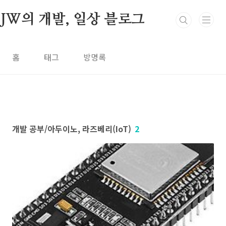
본문 바로가기
JW의 개발, 일상 블로그
홈
태그
방명록
개발 공부/아두이노, 라즈베리(IoT)
2