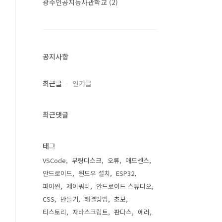
광주인공지능사관학교
(2)
공지사항
최근글
인기글
최근댓글
태그
VSCode
부팅디스크
오류
애드센스
안드로이드
윈도우 설치
ESP32
파이썬
제이쿼리
안드로이드 스튜디오
CSS
만들기
해결방법
초보
티스토리
자바스크립트
판다스
에러