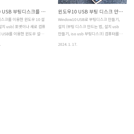
윈도우10 USB 부팅디스크를 이용한 설치 방법(초보도 가능 사진)
윈도우10 USB 부팅 디스크 만들기 (초보도 가능)
디스크를 이용한 윈도우 10 설
Window10 USB로 부팅디스크 만들기,
설치 usb) 포맷이나 새로 컴퓨
설치 (부팅 디스크 만드는 법, 설치 usb
 USB를 이용한 윈도우 설치
만들기, iso usb 부팅디스크) 컴퓨터를
1. 부팅디스크 설치 설치를 안
사거나 포맷을 했을때 윈도우가 깔려져
.
2024. 1. 17.
우10이나 윈도우11을 USB에
있지 않다면 당황과 함께 어떻게 윈도우
 먼저 설치해야 한다. 설치
를 깔아야 할지 엄두도 안날 것이다. 하지
 아래는 윈도우10과 윈도우
만 생각보다 부팅디스크를 만드는 법은
하는 방법이다. USB로 부팅 디
초보도 할 수 있을 만큼 간단하다! 1. USB
(윈도우10) 초보도 가능 USB
를 준비한다. 일체형 USB를 쓸 것을 추천
스크 만들기 컴퓨터를 사거나
하며, 최소 8GB이상의 메모리가 필요하
때 윈도우가 깔려져 있지 않
므로 16GB이상의 USB를 준비한다. 2.
 함께 어떻게 윈도우를 깔아
USB포맷 1) 윈도우를 설치할 USB를 선
두도 안날 것이다. 하지만 생각
택후 내컴퓨터에서 마우스 오른쪽을 클릭
스크를 만드는 법 develop-
하여 포맷을 클릭한다. 2) 빨간색 네모 표
r 윈도우 10 부팅디스크 설치방법
시한 부분을 기본, 빠른 포멧으로 바꿔준
팅 디스크 만들기(윈도우10,
후 시작을 클릭한다. 3) 중요한 데이터가