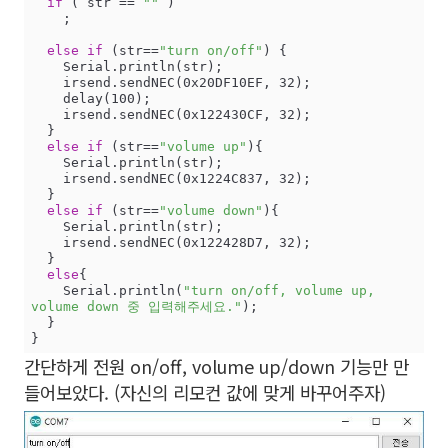
if
 ( str == 
""
 )  

    ;  

else
if
 (str==
"turn on/off"
) {      

    Serial.println(str);  

    irsend.sendNEC(0x20DF10EF, 32);

    delay(100);

    irsend.sendNEC(0x122430CF, 32);

  }

else
if
 (str==
"volume up"
){

    Serial.println(str);  

    irsend.sendNEC(0x1224C837, 32);

  }

else
if
 (str==
"volume down"
){

    Serial.println(str);  

    irsend.sendNEC(0x122428D7, 32);

  }

else
{

    Serial.println(
"turn on/off, volume up, 
volume down 중 입력해주세요."
);

  }

}
간단하게 전원 on/off, volume up/down 기능만 만
들어보았다. (자신의 리모컨 값에 맞게 바꾸어주자)