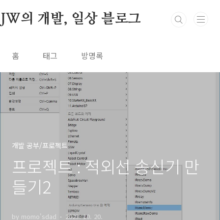
본문 바로가기
JW의 개발, 일상 블로그
홈
태그
방명록
개발 공부/프로젝트
프로젝트 : 적외선 송신기 만
들기2
by momo'sdad
2023. 10. 20.