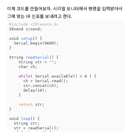
이제 코드를 만들어보자. 시리얼 모니터에서 명령을 입력받아서
그에 맞는 IR 신호를 보내려고 한다.
#include <IRremote.h>
IRsend irsend;

void 
setup
() {

  Serial.begin(9600);

}

String 
readSerial
() {  

    String str = 
""
;  

    char ch;  

while
( Serial.available() > 0 ) {  

      ch = Serial.read();  

      str.concat(ch);  

      delay(10);  

    }  

return
 str;

}  

void 
loop
() {

  String str;  

  str = readSerial();  
