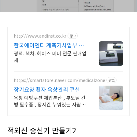
http://www.andinst.co.kr
광고
한국에이엔디 계측기사업부 만
족도를 충족시킬수있는 제품
광택. 색차. 헤이즈 미터 전문 판매업
체
https://smartstore.naver.com/medicalzone
광고
장기요양 환자 욕창관리 쿠션
욕창 예방쿠션 체압분산 , 부모님 간
병 필수품 , 장시간 누워있는 사람
필수 욕창 미리미리 방지하고 관리
해야 합니다. 저렴한 가격에 구매하
세요.
적외선 송신기 만들기2