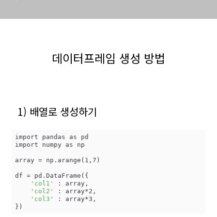
데이터프레임 생성 방법
1) 배열로 생성하기
import pandas as pd

import numpy as np

array = np.arange(1,7)

df = pd.DataFrame({

'col1'
 : array,

'col2'
 : array*2,

'col3'
 : array*3,

})