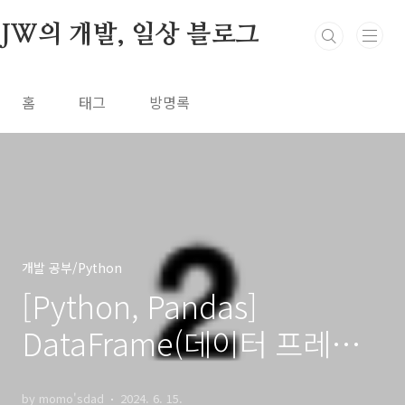
본문 바로가기
JW의 개발, 일상 블로그
홈
태그
방명록
개발 공부/Python
[Python, Pandas]
DataFrame(데이터 프레임)
생성 방법
by momo'sdad
2024. 6. 15.