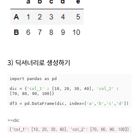
3) 딕셔너리로 생성하기
import pandas as pd

dic = {
'col_1'
 : [10, 20, 30, 40], 
'col_2'
 : 
[70, 80, 90, 100]}

df3 = pd.DataFrame(dic, index=[
'a'
,
'b'
,
'c'
,
'd'
])
>>dic