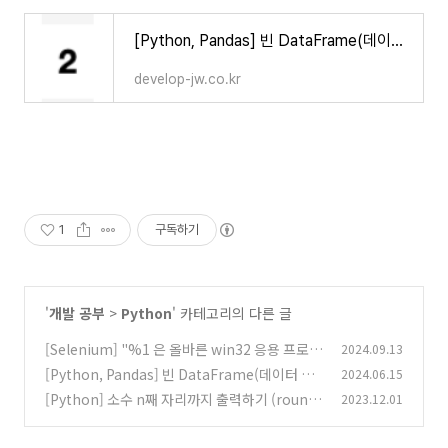
[Python, Pandas] 빈 DataFrame(데이터 프레임) 생성 방법
develop-jw.co.kr
1
구독하기
'
개발 공부
>
Python
' 카테고리의 다른 글
[Selenium] "%1 은 올바른 win32 응용 프로그
2024.09.13
램이 아닙니다. " 해결
[Python, Pandas] 빈 DataFrame(데이터 프
2024.06.15
(0)
레임) 생성 방법
[Python] 소수 n째 자리까지 출력하기 (round
2023.12.01
(0)
(), %, format(), f-string)
(0)