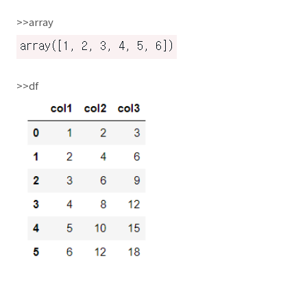
>>array
>>df