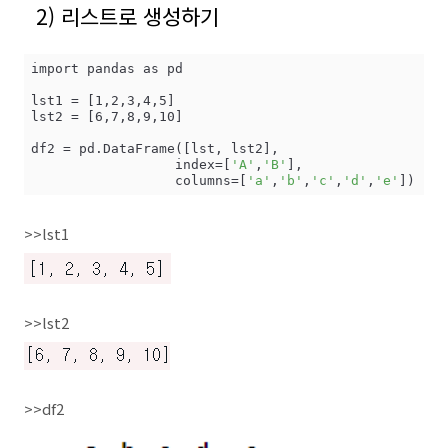
2) 리스트로 생성하기
import pandas as pd

lst1 = [1,2,3,4,5]

lst2 = [6,7,8,9,10]

df2 = pd.DataFrame([lst, lst2],

                  index=[
'A'
,
'B'
],

                  columns=[
'a'
,
'b'
,
'c'
,
'd'
,
'e'
])
>>lst1
>>lst2
>>df2