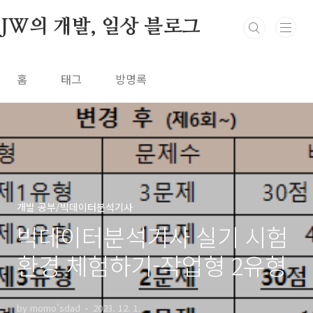
본문 바로가기
JW의 개발, 일상 블로그
홈
태그
방명록
개발 공부/빅데이터분석기사
빅데이터분석기사 실기 시험
환경 체험하기-작업형 2유형
by momo'sdad
2023. 12. 1.