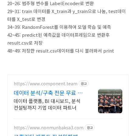
20~26: 범주형 변수를 LabelEncoder로 변환
29~31: train 데이터를 X_train과 y_train으로 나눔, test데이
터를 X_test로 변경
34~39: RandomForest를 이용하여 모델 학습 및 예측
42~45: predict된 예측값을 데이터프레임으로 변환후
result.csv로 저장
48~49: 저장한 result.csv데이터를 다시 불러와서 print
https://www.component.team
광고
데이터 분석/구축 전문 무료 견
적&컨설팅 받기
데이터 플랫폼, BI 대시보드, 분석
컨설팅까지 기업 데이터 파트너
https://www.nonmunbaksa3.com
광고