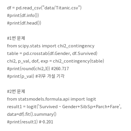
df = pd.read_csv("data/Titanic.csv")
#print(df.info())
#print(df.head())
#1번 문제
from scipy.stats import chi2_contingency
table = pd.crosstab(df.Gender, df.Survived)
chi2, p_val, dof, exp = chi2_contingency(table)
#print(round(chi2,3)) #260.717
#print(p_val) #귀무 가설 기각
#2번 문제
from statsmodels.formula.api import logit
result1 = logit('Survived ~ Gender+SibSp+Parch+Fare',
data=df).fit().summary()
#print(result1) #-0.201