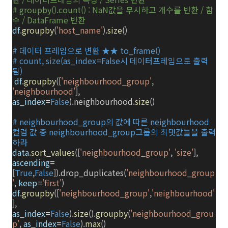
# groupby().count() : NaN값을 무시하고 개수를 반환 / 함
수 / DataFrame 반환
df
.
groupby
(
'host_name'
).
size
()
# 데이터 프레임으로 변환 ★★ to_frame()
# count, size(as_index=False시 데이터프레임으로 출력
됨)
df
.
groupby
([
'neighbourhood_group'
,
'neighbourhood'
],
as_index
=
False
).neighbourhood.
size
()
# neighbourhood_group의 값에 따른 neighbourhood
컬럼 값 중 neighbourhood_group그룹의 최댓값들을 출력
하라
data
.
sort_values
([
'neighbourhood_group'
,
'size'
],
ascending
=
[
True
,
False
]).drop_duplicates(
'neighbourhood_group
'
,
keep
=
'first'
)
df
.
groupby
([
'neighbourhood_group'
,
'neighbourhood'
],
as_index
=
False
).
size
().
groupby
(
'neighbourhood_grou
p'
,
as_index
=
False
).
max
()