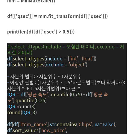
mm = MinMaxScaler()
df[['qsec']] = mm.fit_transform(df[['qsec']])
print(len(df[df['qsec'] > 0.5]))
# select_dtypes(include = 포함한 데이터, exclude = 제
외한 데이터)
df
.
select_dtypes
(
include
=
[
'int'
,
'float'
])
df
.
select_dtypes
(
exclude
=
'object'
)
-
사분위 범위: 3사분위수 - 1사분위수
-
이상값 판별 : (1사분위수 - 1.5*사분위범위)보다 작거나 (3
사분위수 + 1.5사분위범위)보다 큰 수
IQR
=
df
[
'평균 속도'
].
quantile
(
0.75
)
-
df
[
'평균 속
도'
].
quantile
(
0.25
)
IQR
.round(
3
)
round
(
IQR
,
3
)
df
[
df
[
'item_name'
].
str
.
contains
(
'Chips'
,
na
=
False
)]
df
.
sort_values
(
'new_price'
,