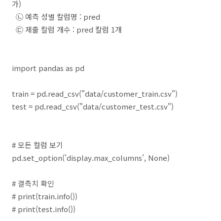
가)
㉡ 예측 성별 칼럼명 : pred
㉢ 제출 칼럼 개수 : pred 칼럼 1개
import pandas as pd
train = pd.read_csv("data/customer_train.csv")
test = pd.read_csv("data/customer_test.csv")
# 모든 컬럼 보기
pd.set_option('display.max_columns', None)
# 결측치 확인
# print(train.info())
# print(test.info())