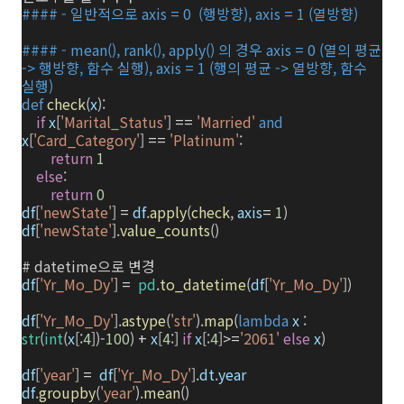
#### - 일반적으로 axis = 0 (행방향), axis = 1 (열방향)
#### - mean(), rank(), apply() 의 경우 axis = 0 (열의 평균
-> 행방향, 함수 실행), axis = 1 (행의 평균 -> 열방향, 함수
실행)
def
check
(
x
):
if
x
[
'Marital_Status'
]
==
'Married'
and
x
[
'Card_Category'
]
==
'Platinum'
:
return
1
else
:
return
0
df
[
'newState'
]
=
df
.
apply
(
check
,
axis
=
1
)
df
[
'newState'
].
value_counts
()
# datetime으로 변경
df
[
'Yr_Mo_Dy'
]
=
pd
.
to_datetime
(
df
[
'Yr_Mo_Dy'
])
df
[
'Yr_Mo_Dy'
].
astype
(
'str'
).
map
(
lambda
x
:
str
(
int
(
x
[:
4
])
-
100
)
+
x
[
4
:]
if
x
[:
4
]
>=
'2061'
else
x
)
df
[
'year'
]
=
df
[
'Yr_Mo_Dy'
].
dt
.
year
df
.
groupby
(
'year'
).
mean
()