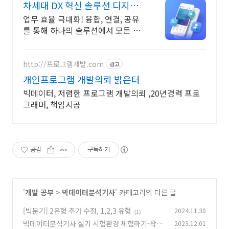
차세대 DX 혁신 솔루션 디지털
혁신의 완성
업무 효율 극대화! 융합, 연결, 공유
를 통해 하나의 솔루션에서 모든 업
무 해결
http://프로그램개발.com
광고
개인프로그램 개발의뢰 밝은터
빅데이터, 저렴한 프로그램 개발의뢰 ,20년경력 프로
그래머, 책임시공
공감
구독하기
'
개발 공부
>
빅데이터분석기사
' 카테고리의 다른 글
[빅분기] 2유형 추가 수정, 1,2,3 유형
2024.11.30
(1)
빅데이터분석기사 실기 시험환경 체험하기-작업
2023.12.01