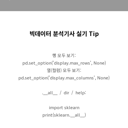
빅데이터 분석기사 실기 Tip
행 모두 보기:
pd.set_option('display.max_rows', None)
열(컬럼) 모두 보기:
pd.set_option('display.max_columns', None)
.__all__ / dir / help:
import sklearn
print(sklearn.__all__)