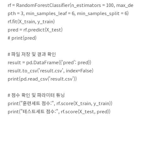
rf = RandomForestClassifier(n_estimators = 100, max_de
pth = 3, min_samples_leaf = 6, min_samples_split = 6)
rf.fit(X_train, y_train)
pred = rf.predict(X_test)
# print(pred)
# 파일 저장 및 결과 확인
result = pd.DataFrame({'pred': pred})
result.to_csv('result.csv', index=False)
print(pd.read_csv('result.csv'))
# 점수 확인 및 파라미터 튜닝
print("훈련세트 점수:", rf.score(X_train, y_train))
print("테스트세트 점수:", rf.score(X_test, pred))