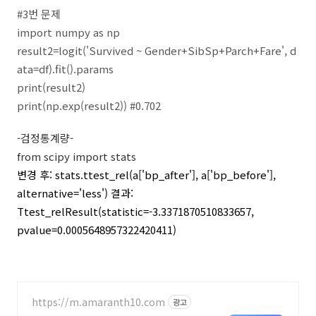
#3번 문제
import numpy as np
result2=logit('Survived ~ Gender+SibSp+Parch+Fare', d
ata=df).fit().params
print(result2)
print(np.exp(result2)) #0.702
-검정통계량-
from scipy import stats
변경 후: stats.ttest_rel(a['bp_after'], a['bp_before'],
alternative='less') 결과:
Ttest_relResult(statistic=-3.3371870510833657,
pvalue=0.0005648957322420411)
https://m.amaranth10.com
광고