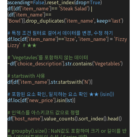
ascending
=
False
).
reset_index
(
drop
=
True
)
df
[(
df
[
'item_name'
]
==
'Steak Salad'
)
|
(
df
[
'item_name'
]
==
'Bowl'
)].
drop_duplicates
(
'item_name'
,
keep
=
'last'
)
# 특정 조건 필터로 걸어서 데이터를 변경, 수정 하기
df
.
loc
[
df
[
'item_name'
]
==
'Izze'
,
'item_name'
]
=
'Fizzy
Lizzy'
# ★★
# 'Vegetavles'를 포함하지 않는 데이터
~
df
[
'choice_description'
].
str
.
contains
(
'Vegetables'
)
# startswith 사용
df
[
df
[
'item_name'
].
str
.
startswith
(
'N'
)]
# 포함된 요소 확인, 일치하는 요소 확인 ★★ (isin())
df
.
loc
[
df
[
'new_price'
].
isin
(
lst
)]
# 인덱스를 아스키코드 값으로 정렬
df
[
'host_name'
].
value_counts
().
sort_index
().
head
()
# groupby().size() : NaN값도 포함하여 크기 or 길이를 반
환 / 데이터프레임의 속성 / Series 반환