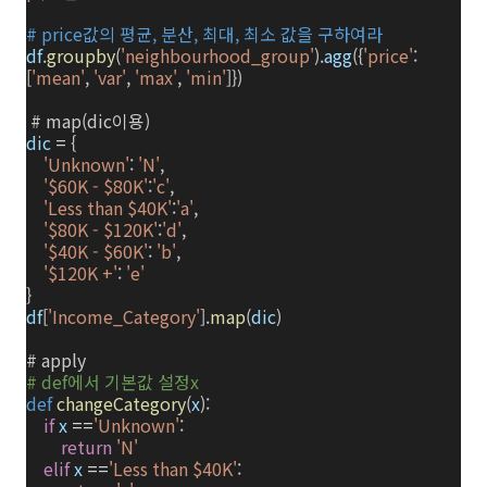
# price값의 평균, 분산, 최대, 최소 값을 구하여라
df
.
groupby
(
'neighbourhood_group'
).
agg
({
'price'
:
[
'mean'
,
'var'
,
'max'
,
'min'
]})
# map(dic이용)
dic
=
{
'Unknown'
:
'N'
,
'$60K - $80K'
:
'c'
,
'Less than $40K'
:
'a'
,
'$80K - $120K'
:
'd'
,
'$40K - $60K'
:
'b'
,
'$120K +'
:
'e'
}
df
[
'Income_Category'
].
map
(
dic
)
# apply
# def에서 기본값 설정x
def
changeCategory
(
x
):
if
x
==
'Unknown'
:
return
'N'
elif
x
==
'Less than $40K'
: