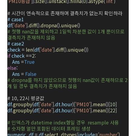
'PM10등급'
]).
size
().
unstack
().
fillna
(
0
).
astype
(
'int'
)
# 시간이 연속적으로 존재하며 결측치가 없는지 확인하라
# case1
df
[
'date'
].
diff
().
dropna
().
unique
()
# 첫행 nan값을 제외하고 1일씩 차분한 값이 1개 뿐이므로
결측치가 존재하지 않음
# case2
check
=
len
(
df
[
'date'
].
diff
().
unique
())
if
check
==
2
:
Ans
=
True
else
:
Ans
=
False
# dropna를 하지 않았으므로 첫행의 nan값이 존재하므로 2
개 일 경우 결측치가 존재하지 않음
# 10, 22시 평균값
df
.
groupby
(
df
[
'date'
].
dt
.
hour
)[
'PM10'
].
mean
()[
10
]
df
.
groupby
(
df
[
'date'
].
dt
.
hour
)[
'PM10'
].
mean
()[
22
]
# 인덱스가 datetime index형일 경우 resample 사용
# 숫자형 열만 포함된 데이터 프레임 생성
numeric_df
=
df
.
select_dtypes
(
include
=
'number'
)