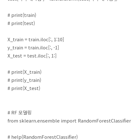
# print(train)
# print(test)
X_train = train.iloc[:, 1:10]
y_train = train.iloc[:, -1]
X_test = test.iloc[:, 1:]
# print(X_train)
# print(y_train)
# print(X_test)
# RF 모델링
from sklearn.ensemble import RandomForestClassifier
# help(RandomForestClassifier)