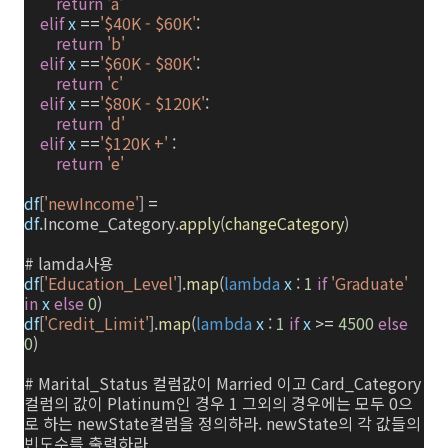
return
'a'
elif
x
==
'$40K - $60K'
:
return
'b'
elif
x
==
'$60K - $80K'
:
return
'c'
elif
x
==
'$80K - $120K'
:
return
'd'
elif
x
==
'$120K +'
:
return
'e'
df
[
'newIncome'
]
=
df
.Income_Category.
apply
(
changeCategory
)
# lamda사용
df
[
'Education_Level'
].
map
(
lambda
x
:
1
if
'Graduate'
in
x
else
0
)
df
[
'Credit_Limit'
].
map
(
lambda
x
:
1
if
x
>=
4500
else
0
)
#
Marital_Status 컬럼값이 Married 이고 Card_Category
컬럼의 값이 Platinum인 경우 1 그외의 경우에는 모두 0으
로 하는 newState컬럼을 정의하라. newState의 각 값들의
빈도수를 출력하라