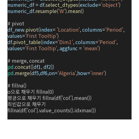
numeric_df
=
df
.
select_dtypes
(
exclude
=
'object'
)
numeric_df
.
resample
(
'W'
).
mean
()
# pivot
df_new
.
pivot
(
index
=
'Location'
,
columns
=
'Period'
,
values
=
'First Tooltip'
)
df
.
pivot_table
(
index
=
'Dim1'
,
columns
=
'Period'
,
values
=
'First Tooltip'
,
aggfunc
=
'mean'
)
# merge, concat
pd
.
concat
([
df1
,
df2
])
pd
.
merge
(
df5
,
df6
,
on
=
'Algeria'
,
how
=
'inner'
)
# fillna()
o으로 채우기 fillna(0)
평균으로 채우기 fillna(df['col'].mean())
최빈값으로 채우기
fillna(df['col'].value_counts().idxmax())