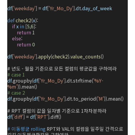
df
[
'weekday'
]
=
df
[
'Yr_Mo_Dy'
].
dt
.
day_of_week
def
check2
(
x
):
if
x
in
[
5
,
6
]:
return
1
else
:
return
0
df
[
'weekday'
].
apply
(
check2
).
value_counts
()
#
년도 - 월을 기준으로 모든 컬럼의 평균값을 구하여라
# case 1
df
.groupby(
df
[
'Yr_Mo_Dy'
].dt.strftime(
'%Y-
%m'
)).mean()
# case 2
df
.groupby(
df
[
'Yr_Mo_Dy'
].dt.to_period(
'M'
)).mean()
# RPT 컬럼의 값을 일자별 기준으로 1차차분하라
df
[
'diff'
]
=
df
[
'RPT'
].diff()
# 이동평균 rolling
RPT와 VAL의 컬럼을 일주일 간격으로
각각 이동평균한값을 구하여라