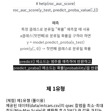
# help(roc_auc_score)
roc_auc_score(y_test, predict_proba_value[:,1])
예측
특정 클래스로 분류될 "확률" 예측할 때 사용
a클래스(첫번째)로 분류될 확률을 구하라 하면
y = model.predict_proba(x_test)
print(y[:, 0]) -> 첫번째 클래스로 분류될 확률
predict() 메소드는 범주를 예측하여 반환하고,
predict_praba() 메소드는 확률(probability)을 반환
제 1유형
(체험) 제1유형 (풀이용)
제공된 데이터(data/mtcars.csv)의 qsec 칼럼을 최소-최대
척도(Min-Max Scale)로 변환한 후 0.5보다 큰 값을 가지는