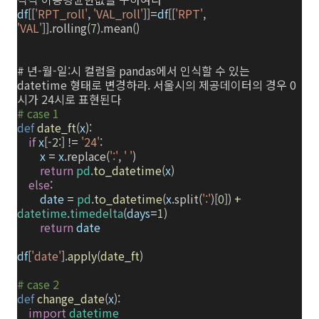
df
[[
'RPT_roll'
,
'VAL_roll'
]]
=
df
[[
'RPT'
,
'VAL'
]].rolling(
7
).mean()
#
년-월-일:시 컬럼을 pandas에서 인식할 수 있는
datetime 형태로 변경하라. 서울시의 제공데이터의 경우 0
시가 24시로 표현된다
# case 1
def
date_ft
(
x
):
if
x
[
-
2
:]
!=
'24'
:
x
=
x
.replace(
':'
,
' '
)
return
pd
.
to_datetime
(
x
)
else
:
date
=
pd
.
to_datetime
(
x
.split(
':'
)[
0
])
+
datetime
.
timedelta
(
days
=
1
)
return
date
df
[
'date'
].
apply
(
date_ft
)
# case 2
def
change_date
(
x
):
import
datetime