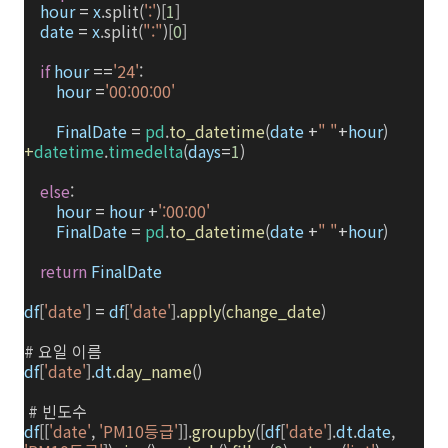
hour
=
x
.split(
':'
)[
1
]
date
=
x
.split(
":"
)[
0
]
if
hour
==
'24'
:
hour
=
'00:00:00'
FinalDate
=
pd
.
to_datetime
(
date
+
" "
+
hour
)
+
datetime
.
timedelta
(
days
=
1
)
else
:
hour
=
hour
+
':00:00'
FinalDate
=
pd
.
to_datetime
(
date
+
" "
+
hour
)
return
FinalDate
df
[
'date'
]
=
df
[
'date'
].
apply
(
change_date
)
# 요일 이름
df
[
'date'
].
dt
.
day_name
()
# 빈도수
df
[[
'date'
,
'PM10등급'
]].
groupby
([
df
[
'date'
].
dt
.
date
,