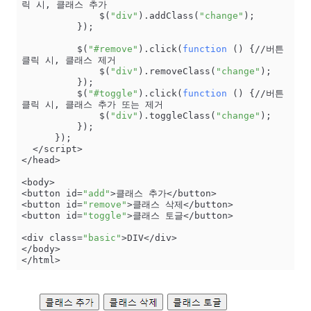
릭 시, 클래스 추가

              $(
"div"
).addClass(
"change"
);

          });

          $(
"#remove"
).click(
function
 () {//버튼 
클릭 시, 클래스 제거

              $(
"div"
).removeClass(
"change"
);

          });

          $(
"#toggle"
).click(
function
 () {//버튼 
클릭 시, 클래스 추가 또는 제거

              $(
"div"
).toggleClass(
"change"
);

          });

      });

  </script>

</head>

<body>

<button id=
"add"
>클래스 추가</button>

<button id=
"remove"
>클래스 삭제</button>

<button id=
"toggle"
>클래스 토글</button>

<div class=
"basic"
>DIV</div>

</body>

</html>