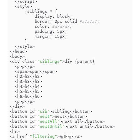
  </script>

  <style>

      .siblings * {

          display: block;

          border: 2px solid 
#a7a7a7;
          color: 
#a7a7a7;
          padding: 5px;

          margin: 15px;

      }

  </style>

</head>

<body>

<div class=
"siblings"
>div (parent)

  <p>p</p>

  <span>span</span>

  <h2>h2</h2>

  <h3>h3</h3>

  <h4>h4</h4>

  <h5>h5</h5>

  <h6>h6</h6>

  <p>p</p>

</div>

<button id=
"sib"
>sibling</button>

<button id=
"next"
>next</button>

<button id=
"nextAll"
>next all</button>

<button id=
"nextUntil"
>next until</button>

<hr>

<a href=
"filtering"
>필터링</a>
