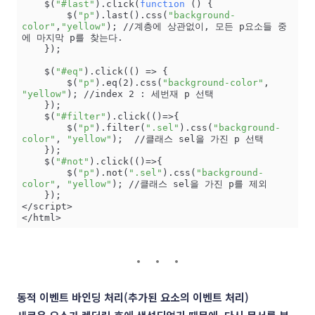
    $(
"#last"
).click(
function
 () {

        $(
"p"
).last().css(
"background-
color"
,
"yellow"
); //계층에 상관없이, 모든 p요소들 중
에 마지막 p를 찾는다.

    });

    $(
"#eq"
).click(() => {

        $(
"p"
).eq(2).css(
"background-color"
, 
"yellow"
); //index 2 : 세번재 p 선택

    });

    $(
"#filter"
).click(()=>{

        $(
"p"
).filter(
".sel"
).css(
"background-
color"
, 
"yellow"
);  //클래스 sel을 가진 p 선택

    });

    $(
"#not"
).click(()=>{

        $(
"p"
).not(
".sel"
).css(
"background-
color"
, 
"yellow"
); //클래스 sel을 가진 p를 제외

    });

</script>

</html>
동적 이벤트 바인딩 처리
(추가된 요소의 이벤트 처리)