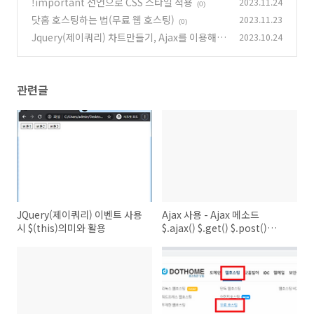
!important 선언으로 CSS 스타일 적용
2023.11.24
(0)
(0)
닷홈 호스팅하는 법(무료 웹 호스팅)
2023.11.23
(0)
Jquery(제이쿼리) 차트만들기, Ajax를 이용해
2023.10.24
날씨차트만들기
(1)
관련글
JQuery(제이쿼리) 이벤트 사용
Ajax 사용 - Ajax 메소드
시 $(this)의미와 활용
$.ajax() $.get() $.post()
.load()