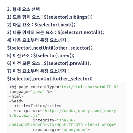
3. 형제 요소 선택
1) 모든 형제 요소 : $(selector).siblings();
2) 다음 요소 : $(selector).next();
3) 다음 위치의 모든 요소 : $(selector).nextAll();
4) 다음 요소부터 특정 요소까지 :
$(selector).nextUntil(other_selector);
5) 이전요소 : $(selector).prev();
6) 이전 모든 요소 : $(selector).prevAll();
7) 이전 요소부터 특정 요소까지 :
$(selector).prevUntil(other_selector);
<%@ page contentType=
"text/html;charset=UTF-8"
language=
"java"
 %>

<html>

<head>

  <title>Title</title>

  <script src=
"https://code.jquery.com/jquery-
3.6.1.min.js"
          integrity=
"sha256-
o88AwQnZB+VDvE9tvIXrMQaPlFFSUTR+nldQm1LuPXQ="
          crossorigin=
"anonymous"
>
