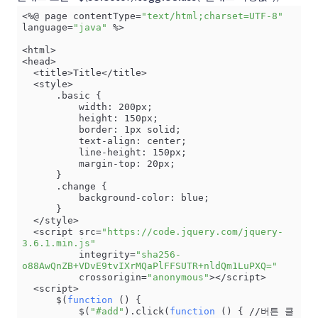
<%@ page contentType=
"text/html;charset=UTF-8"
language=
"java"
 %>

<html>

<head>

  <title>Title</title>

  <style>

      .basic {

          width: 200px;

          height: 150px;

          border: 1px solid;

          text-align: center;

          line-height: 150px;

          margin-top: 20px;

      }

      .change {

          background-color: blue;

      }

  </style>

  <script src=
"https://code.jquery.com/jquery-
3.6.1.min.js"
          integrity=
"sha256-
o88AwQnZB+VDvE9tvIXrMQaPlFFSUTR+nldQm1LuPXQ="
          crossorigin=
"anonymous"
></script>

  <script>

      $(
function
 () { 

          $(
"#add"
).click(
function
 () { //버튼 클