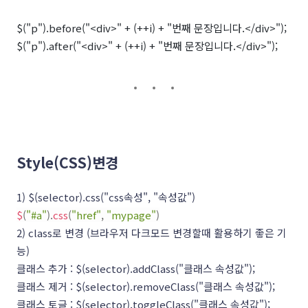
$("p").before("<div>" + (++i) + "번째 문장입니다.</div>");
$("p").after("<div>" + (++i) + "번째 문장입니다.</div>");
Style(CSS)변경
1) $(selector).css("css속성", "속성값")
$
(
"#a"
).
css
(
"href"
,
"mypage"
)
2) class로 변경 (브라우저 다크모드 변경할때 활용하기 좋은 기
능)
클래스 추가 : $(selector).addClass("클래스 속성값");
클래스 제거 : $(selector).removeClass("클래스 속성값");
클래스 토글 : $(selector).toggleClass("클래스 속성값");