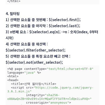
</html>
4. 필터링
1) 선택한 요소들 중 첫번째 : $(selector).first();
2) 선택한 요소들 중 마지막 : $(selector).last();
3) n번째 요소 : $(selector).eq(n); ->n : 숫자(index, 0부터
시작)
4) 선택한 요소들 중 재선택 :
$(selector).filter(other_selector);
5) 선택한 요소들 중 특정 요소만 빼고 선택 :
$(selector).not(other_selector);
<%@ page contentType=
"text/html;charset=UTF-8"
language=
"java"
 %>

<html>

<head>

  <title>선택 필터링</title>

  <script src=
"https://code.jquery.com/jquery-
3.6.1.min.js"
          integrity=
"sha256-
o88AwQnZB+VDvE9tvIXrMQaPlFFSUTR+nldQm1LuPXQ="
          crossorigin=
"anonymous"
>
