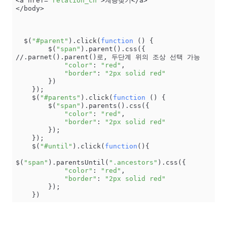
<a href=
"relation_ch"
>계층찾기</a>

</body>

  $(
"#parent"
).click(
function
 () {

        $(
"span"
).parent().css({    
//.parnet().parent()로, 두단계 위의 조상 선택 가능

"color"
: 
"red"
,

"border"
: 
"2px solid red"
        })

    });

    $(
"#parents"
).click(
function
 () {

        $(
"span"
).parents().css({

"color"
: 
"red"
,

"border"
: 
"2px solid red"
        });

    });

    $(
"#until"
).click(
function
(){

$(
"span"
).parentsUntil(
".ancestors"
).css({

"color"
: 
"red"
,

"border"
: 
"2px solid red"
        });

    })