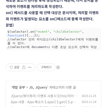
새로운 요소가 렌더링 후에 생성되었기 때문에, 다시 문서를 분
석하여 이벤트를 처리하도록 작성한다.
on() 메서드를 사용할 때 선택 대상은 문서이며, 처리할 이벤트
와 이벤트가 발생되는 요소를 on()메소드에 함께 작성한다.
문법)
$(selector).on(
"event"
, 
"childselector"
, 
function
(){...}); 

//selector 안의 자식요소(childSelector)에게 이벤트를 
줄 수 있다. 

//selector에 document나 다른 조상 요소의 선택자 작성
공감
구독하기
'
개발 공부
>
JS, JQuery
' 카테고리의 다른 글
JQuery(제이쿼리) 이벤트 사용시 $(this)의미와
2023.11.25
활용
Ajax 사용 - Ajax 메소드 $.ajax() $.get() $.pos
2023.11.24
(0)
t() .load()