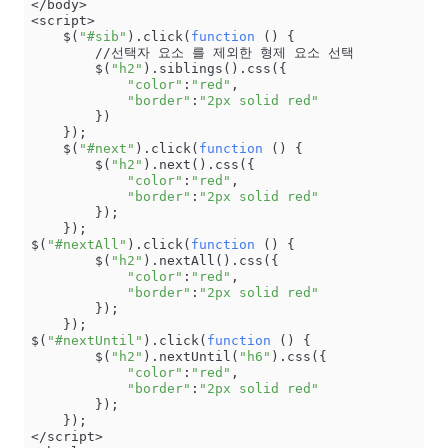
</body>

<script>

    $(
"#sib"
).click(
function
 () {

        //선택자 요소 를 제외한 형제 요소 선택

        $(
"h2"
).siblings().css({

"color"
:
"red"
,

"border"
:
"2px solid red"
        })

    });

    $(
"#next"
).click(
function
 () {

        $(
"h2"
).next().css({

"color"
:
"red"
,

"border"
:
"2px solid red"
        });

    });

$(
"#nextAll"
).click(
function
 () {

        $(
"h2"
).nextAll().css({

"color"
:
"red"
,

"border"
:
"2px solid red"
        });

    });

$(
"#nextUntil"
).click(
function
 () {

        $(
"h2"
).nextUntil(
"h6"
).css({

"color"
:
"red"
,

"border"
:
"2px solid red"
        });

    });

</script>
