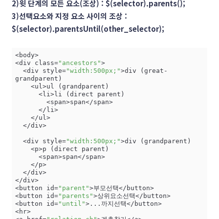
2)윗 단계의 모든 요소(조상) : $(selector).parents();
3)선택요소와 지정 요소 사이의 조상 :
$(selector).parentsUntil(other_selector);
<body>

<div class=
"ancestors"
>

  <div style=
"width:500px;"
>div (great-
grandparent)

    <ul>ul (grandparent)

      <li>li (direct parent)

        <span>span</span>

      </li>

    </ul>

  </div>

  <div style=
"width:500px;"
>div (grandparent)

    <p>p (direct parent)

      <span>span</span>

    </p>

  </div>

</div>

<button id=
"parent"
>부모선택</button>

<button id=
"parents"
>상위요소선택</button>

<button id=
"until"
>...까지선택</button>

<hr>
