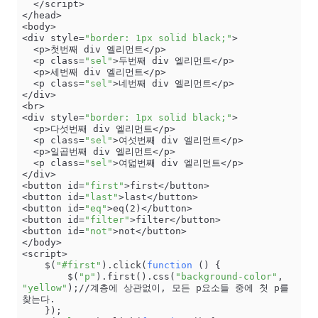
  </script>

</head>

<body>

<div style=
"border: 1px solid black;"
>

  <p>첫번째 div 엘리먼트</p>

  <p class=
"sel"
>두번째 div 엘리먼트</p>

  <p>세번째 div 엘리먼트</p>

  <p class=
"sel"
>네번째 div 엘리먼트</p>

</div>

<br>

<div style=
"border: 1px solid black;"
>

  <p>다섯번째 div 엘리먼트</p>

  <p class=
"sel"
>여섯번째 div 엘리먼트</p>

  <p>일곱번째 div 엘리먼트</p>

  <p class=
"sel"
>여덟번째 div 엘리먼트</p>

</div>

<button id=
"first"
>first</button>

<button id=
"last"
>last</button>

<button id=
"eq"
>eq(2)</button>

<button id=
"filter"
>filter</button>

<button id=
"not"
>not</button>

</body>

<script>

    $(
"#first"
).click(
function
 () {

        $(
"p"
).first().css(
"background-color"
, 
"yellow"
);//계층에 상관없이, 모든 p요소들 중에 첫 p를 
찾는다.

    });
