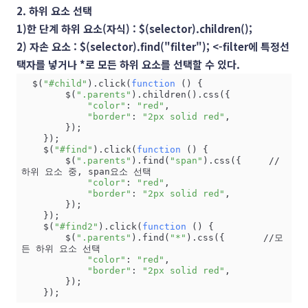
2. 하위 요소 선택
1)한 단계 하위 요소(자식) : $(selector).children();
2) 자손 요소 : $(selector).find("filter"); <-filter에 특정선
택자를 넣거나 *로 모든 하위 요소를 선택할 수 있다.
  $(
"#child"
).click(
function
 () {

        $(
".parents"
).children().css({

"color"
: 
"red"
,

"border"
: 
"2px solid red"
,

        });

    });

    $(
"#find"
).click(
function
 () {      

        $(
".parents"
).find(
"span"
).css({     //
하위 요소 중, span요소 선택

"color"
: 
"red"
,

"border"
: 
"2px solid red"
,

        });

    });

    $(
"#find2"
).click(
function
 () {

        $(
".parents"
).find(
"*"
).css({       //모
든 하위 요소 선택

"color"
: 
"red"
,

"border"
: 
"2px solid red"
,

        });

    });