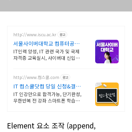
http://www.iscu.ac.kr
광고
서울사이버대학교 컴퓨터공학
과 2026 가을학기 신편입생
IT인력 양성, IT 관련 국가 및 국제
자격증 교육실시, 사이버대 신입생
수 1위 장학금 지급 1위, 학사 석사
박사 온라인복수학위까지
http://www.컴스쿨.com
광고
IT 컴스쿨닷컴 당일 신청&결제
시 기프티콘!
IT 인강만으로 합격가능, 단기완성,
무한반복 전 강좌 스마트폰 학습가
능
Element 요소 조작 (append,