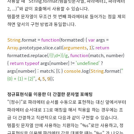
사용할 때 "String.format(템플릿문자열, 파라메터1, 파라메터
2, ...)"와 같이 호출해서 사용할 수 있습니다.
템플렛 문자열이 무조건 첫 번째 파라메터로 들어가는 점을 제외
하면 앞서의 구현 방법과 동일합니다.
String
.format =
function
(formatted) {
var
args =
Array
.prototype.slice.call(
arguments
,
1
);
return
formatted.replace(
/{(\d+)}/g
,
function
(match, number)
{
return
typeof
args[number] !=
'undefined'
?
args[number] : match; }); }
console
.log(
String
.format(
"
{0} + {1} = {2}"
,
4
,
5
,
9
));
정규표현식을 이용한 더 간결한 문자열 포매팅
"{정수}"로 파라메터 순서를 수동으로 표현하는 대신 앞에서부터
파라메터 순서대로 1:1로 매칭을 해서 적용을 하는 경우에는 조
금 더 간결하고 직관적으로 다음과 같이 구현할 수 있습니다.
템플릿 문자열 안에 사용하는 치환자는 "%s"로만 사용하고, 정
규표현식을 이용해 파라메터 값을 대체할 때는 "%s" 가 나오는