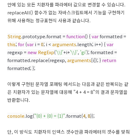
안에 있는 모든 치환자를 파라메터 값으로 변경할 수 있습니다.
replaceAll() 함수가 없는 자바스크립트에서 기능을 구현하기
위해 사용하는 정규표현식 사용과 같습니다.
String
.prototype.format =
function
() {
var
formatted =
this
;
for
(
var
i =
0
; i <
arguments
.length; i++) {
var
regexp =
new
RegExp
(
'\\{'
+i+
'\\}'
,
'gi'
); formatted =
formatted.replace(regexp,
arguments
[i]); }
return
formatted; };
이렇게 구현된 문자열 포매팅 메서드는 다음과 같은 반복되는 같
은 치환자가 있는 문자열에 대응해 "4 + 4 = 8"의 결과 문자열을
반환합니다.
console
.log(
"{0} + {0} = {1}"
.format(
4
,
8
));
단, 이 방식도 치환자의 인덱스 갯수만큼 파라메터의 갯수를 맞춰