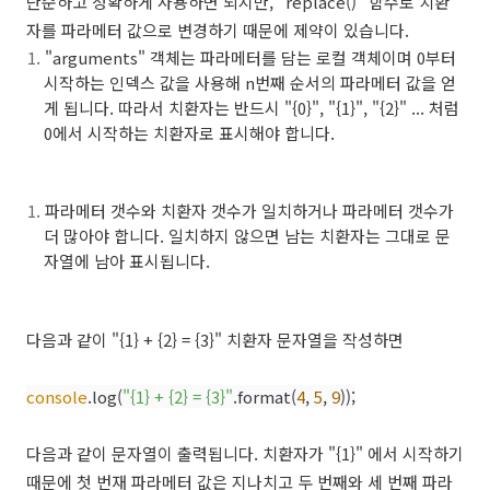
단순하고 정확하게 사용하면 되지만, "replace()" 함수로 치환
자를 파라메터 값으로 변경하기 때문에 제약이 있습니다.
"arguments" 객체는 파라메터를 담는 로컬 객체이며 0부터
시작하는 인덱스 값을 사용해 n번째 순서의 파라메터 값을 얻
게 됩니다. 따라서 치환자는 반드시 "{0}", "{1}", "{2}" ... 처럼
0에서 시작하는 치환자로 표시해야 합니다.
파라메터 갯수와 치환자 갯수가 일치하거나 파라메터 갯수가
더 많아야 합니다. 일치하지 않으면 남는 치환자는 그대로 문
자열에 남아 표시됩니다.
다음과 같이 "{1} + {2} = {3}" 치환자 문자열을 작성하면
console
.log(
"{1} + {2} = {3}"
.format(
4
,
5
,
9
));
다음과 같이 문자열이 출력됩니다. 치환자가 "{1}" 에서 시작하기
때문에 첫 번재 파라메터 값은 지나치고 두 번째와 세 번째 파라