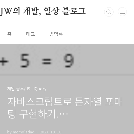
본문 바로가기
JW의 개발, 일상 블로그
홈
태그
방명록
개발 공부/JS, JQuery
자바스크립트로 문자열 포매
팅 구현하기.
String.format()
by momo'sdad
2023. 10. 18.