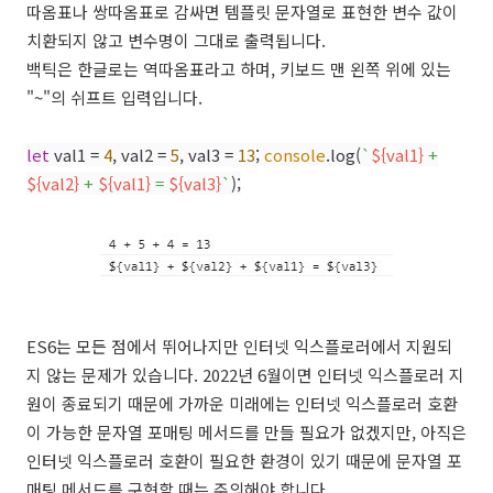
따옴표나 쌍따옴표로 감싸면 템플릿 문자열로 표현한 변수 값이
치환되지 않고 변수명이 그대로 출력됩니다.
백틱은 한글로는 역따옴표라고 하며, 키보드 맨 왼쪽 위에 있는
"~"의 쉬프트 입력입니다.
let
val1 =
4
, val2 =
5
, val3 =
13
;
console
.log(
`
${val1}
+
${val2}
+
${val1}
=
${val3}
`
);
ES6는 모든 점에서 뛰어나지만 인터넷 익스플로러에서 지원되
지 않는 문제가 있습니다. 2022년 6월이면 인터넷 익스플로러 지
원이 종료되기 때문에 가까운 미래에는 인터넷 익스플로러 호환
이 가능한 문자열 포매팅 메서드를 만들 필요가 없겠지만, 아직은
인터넷 익스플로러 호환이 필요한 환경이 있기 때문에 문자열 포
매팅 메서드를 구현할 때는 주의해야 합니다.