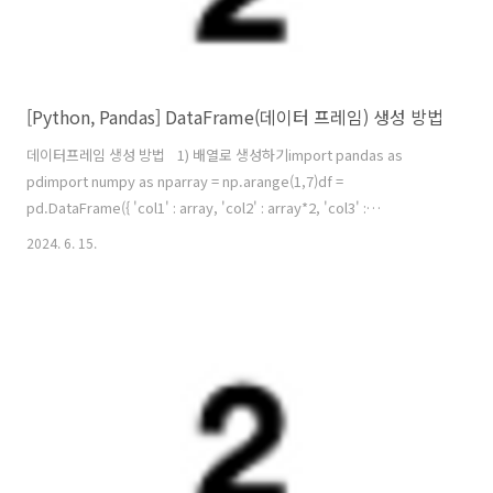
[Python, Pandas] DataFrame(데이터 프레임) 생성 방법
데이터프레임 생성 방법 1) 배열로 생성하기import pandas as
pdimport numpy as nparray = np.arange(1,7)df =
pd.DataFrame({ 'col1' : array, 'col2' : array*2, 'col3' :
array*3,}) >>array >>df 2) 리스트로 생성하기import pandas as
2024. 6. 15.
pdlst1 = [1,2,3,4,5]lst2 = [6,7,8,9,10]df2 = pd.DataFrame([lst,
lst2], index=['A','B'], columns=
['a','b','c','d','e']) >>lst1 >>lst2 >>df2 3) 딕셔너리로 생성하기..