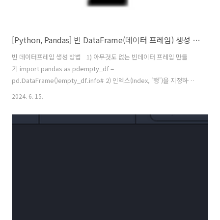
[Python, Pandas] 빈 DataFrame(데이터 프레임) 생성 방법
빈 데이터프레임 생성 방법 1) 아무것도 없는 빈데이터 프레임 만들
기 import pandas as pdempty_df =
pd.DataFrame()empty_df.info# 2) 인덱스(Index, '행')을 지정하여
빈데이터 프레임 만들기 DataFrame() 메서드 안에서 'index = []'의 형
2024. 6. 15.
태로 행(index)을 지정※ 인덱스가 한 개 뿐이라도 반드시 리스트 안에
넣어서 지정ex) index = ['a']empty_df2 = pd.DataFrame(index =
['1', '2', '3'])empty_df2.info# >>empty_df2 3) 컬럼(Columns,
'열')을 지정하여 빈데이터 프레임 만들기 DataFrame() 메서드 안에
서 'columns= []'의 형태로 열(c..