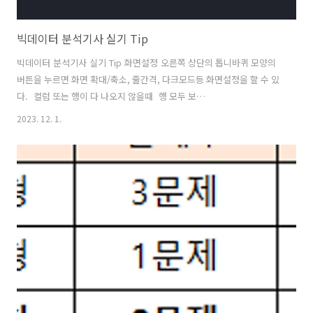
빅데이터 분석기사 실기 Tip
빅데이터 분석기사 실기 Tip 화면설정 오른쪽 상단의 톱니바퀴 모양의
버튼을 누르면 화면 확대/축소, 줄간격, 다크모드등 화면설정을 할 수 있
다. 컬럼 또는 행이 다 나오지 않을때 행 모두 보
기:pd.set_option('display.max_rows', None)열(컬럼) 모두 보
2023. 12. 1.
기:pd.set_option('display.max_columns', None)None에는 자기가
보고 싶은 행이나 컬럼수를 입력하면 됨. 아래처럼 모든 컬럼이 다나오는
것을 볼 수 있다..__all__ / dir / help sklearn의 하위 모듈 찾을때 #
가장 상위 모듈인 sklean의 바로 하위 항목을 확인하기 위헤서는 아래와
같이 입력import sklearnprint(sklearn.__all__)# 중..