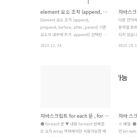
element 요소 조작 (append, prepend, before, after, parent)
Element 요소 조작 (append,
다른 언어
prepend, before, after, parent) 기존
문자열 포메
요소의 내부에 추가 .append() 선택된 요
되지 않습니
소의 마지막에 새로운 요소나 콘텐츠를
능이지만 
2023. 11. 24.
2023. 10. 1
추가한다 .prepend() 선택된 요소의 첫
써야 합니다
번째에 새로운 요소나 콘텐츠를 추가한다
방법은 여러
.appendTo() 선택된 요소를 해당 요소의
라 단순하
마지막에 추가한다. .prependTo() 선택
있지만, 범
된 요소를 해당 요소의 첫번째에 추가한
잡한 구현
다. ​ 기존 요소의 외부에 추가 .before()
용도로 사용
선택한 요소의 바로 앞쪽에 새로운 요소
입 언어인
나 콘텐츠를 추가한다. .after() 선택한 요
프로토타입
소의 바로 뒤쪽에 새로운 요소나 콘텐츠
로 사용합니
자바스크립트 for each 문 , for in 문 , for of문
자바 스크
를 추가한다. .insertBefore() 선택한 요
이 지원되기
소를 해당 요소의 앞쪽에 추가한다.
드를 따로 
● foreach 문 ▼ 내용 foreach 반복문
※ 배열 ​ 
.insertAfter() 선택한 요소를 해당..
팅을 할 수
은 오직 Array 객체에서만 사용가능한 메
언 let num =