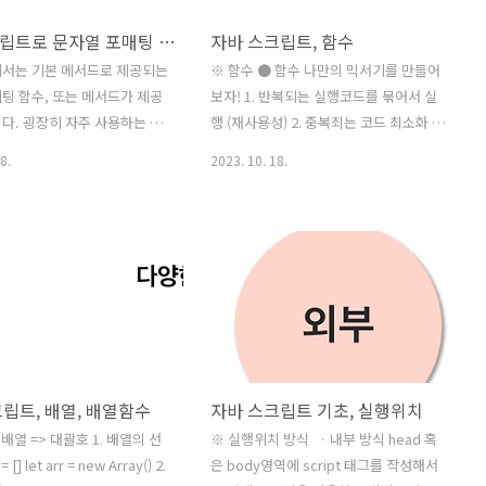
자바스크립트로 문자열 포매팅 구현하기. String.format()
자바 스크립트, 함수
에서는 기본 메서드로 제공되는
※ 함수 ● 함수 나만의 믹서기를 만들어
팅 함수, 또는 메서드가 제공
보자! 1. 반복되는 실행코드를 묶어서 실
다. 굉장히 자주 사용하는 기
행 (재사용성) 2. 중복죄는 코드 최소화 ​ 1.
제공되지 않기 때문에 만들어
함수 선언 function hello(이름){
8.
2023. 10. 18.
. 문자열 포매팅을 구현하는
console.log(이름+"님 hello") } - () 어
가지가 있습니다. 필요에 따
떤 값을 전달 받아올건지? 파라미터(인자)
게 구현해서 사용하는 방법도
를 정의 - {} 실제로 어떤 코드가 동작하는
용으로 사용할 수 있는 조금 복
지 코드 작성 결과=> 2. 함수 호출
 방식으로 구현해서 여러가지
hello('박진우') ​ - ** 매개변수를 통한 리
할 수도 있습니다. 프로토타
턴함수 function addNum(숫자1,숫자2)
 자바스크립트의 특성을 살려서
{ return 숫자1 + 숫자2 }
 메서드로 구현하는 방법을 주
console.log(addNum(2,3)) 결과=> ●
다. ES6부터는 템플릿 문자열
함수종류 함수이름('마라탕') 1. 함수 선언
립트, 배열, 배열함수
자바 스크립트 기초, 실행위치
 때문에 문자열 포매팅 메서
식 (Function Declations) 일반적인 프
구현하지 않아도 문자열 포매
로그래밍 언어에서의 함수 function 함수
● 배열 => 대괄호 1. 배열의 선
※ 실행위치 방식 ​ ​ · 내부 방식 head 혹
 있지만, 인터넷 익스플로러 호
이름(..
 [] let arr = new Array() 2.
은 body영역에 script 태그를 작성해서