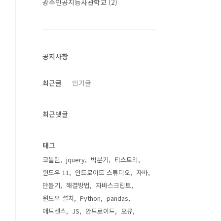
광주인공지능사관학교
(2)
공지사항
최근글
인기글
최근댓글
태그
코틀린
jquery
빅분기
티스토리
윈도우 11
안드로이드 스튜디오
자바
만들기
해결방법
자바스크립트
윈도우 설치
Python
pandas
애드센스
JS
안드로이드
오류